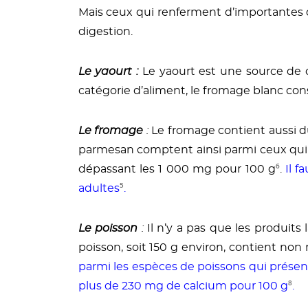
Mais ceux qui renferment d’importantes qu
digestion.
Le yaourt :
Le yaourt est une source de
catégorie d’aliment, le fromage blanc co
Le fromage
:
Le fromage contient aussi d
parmesan comptent ainsi parmi ceux qui e
dépassant les 1 000 mg pour 100 g
⁶
.
Il f
adultes
⁵
.
Le poisson
:
Il n’y a pas que les produits
poisson, soit 150 g environ, contient n
parmi les espèces de poissons qui présent
plus de 230 mg de calcium pour 100 g
⁸
.