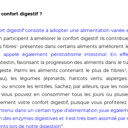
confort digestif ?
rt digestif consiste à adopter une alimentation variée e
 participent à améliorer le confort digestif. Ils contrib
s fibres
¹
présentes dans certains aliments améliorent le
t appelé également
péristaltisme intestinal
. En eff
testin, favorisant la progression des aliments dans le tu
geste. Parmi les aliments contenant le plus de fibres
³
, les légumes (épinards, haricots verts, asperges..
ou encore les lentilles. Sachez, par ailleurs, que les no
es. Vous pouvez en consommer tous les jours ou plusie
ement votre confort digestif, puisque vous profiterez 
ontenu dans un certain type d’alimentation joue égalem
ation des enzymes digestives et il est très bien assimilé p
nts lors de notre digestion
⁴
.