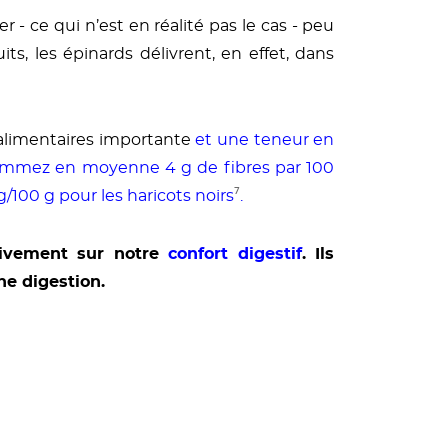
- ce qui n’est en réalité pas le cas
- peu
s, les épinards délivrent, en effet, dans
s alimentaires importante
et une teneur en
sommez en moyenne 4 g de fibres par 100
/100 g pour les haricots noirs
⁷
.
tivement sur notre
confort digestif
. Ils
e digestion.