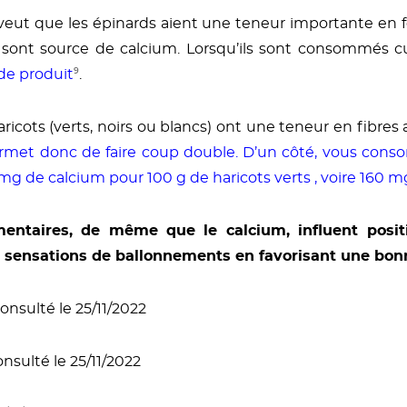
eut que les épinards aient une teneur importante en fer 
ont source de calcium. Lorsqu’ils sont consommés cuit
de produit
⁹
.
 haricots (verts, noirs ou blancs) ont une teneur en fibre
ermet donc de faire coup double. D’un côté, vous con
mg de calcium pour 100 g de haricots verts , voire 160 mg
mentaires, de même que le calcium, influent posi
 sensations de ballonnements en favorisant une bonn
onsulté le 25/11/2022
nsulté le 25/11/2022