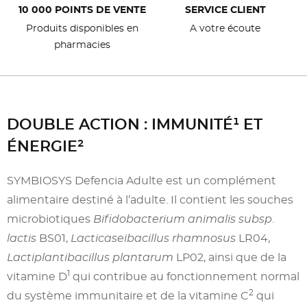
10 000 POINTS DE VENTE
SERVICE CLIENT
Produits disponibles en
A votre écoute
pharmacies
DOUBLE ACTION : IMMUNITÉ¹ ET
ÉNERGIE²
SYMBIOSYS Defencia Adulte est un complément
alimentaire destiné à l’adulte. Il contient les souches
microbiotiques
Bifidobacterium animalis subsp
.
lactis
BS01,
Lacticaseibacillus rhamnosus
LR04,
Lactiplantibacillus plantarum
LP02, ainsi que de la
1
vitamine D
qui contribue au fonctionnement normal
2
du système immunitaire et de la vitamine C
qui