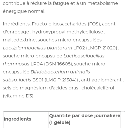
contribue à réduire la fatigue et à un métabolisme
énergique normal.
Ingrédients: Fructo-oligosaccharides (FOS); agent
d'enrobage : hydroxypropyl methylcellulose ;
maltodextrine; souches micro-encapsulées
Lactiplantibacillus plantarum
LP02 (LMGP-21020) ;
souche micro-encapsulée
Lacticaseibacillus
rhamnosus
LR04 (DSM 16605); souche micro-
encapsulée
Bifidobacterium animalis
subsp. lactis
BS01 (LMG P-21384)) ; anti-agglomérant :
sels de magnésium d'acides gras ; cholécalciférol
(vitamine D3).
Quantité par dose journalière
Ingredients
(1 gélule)