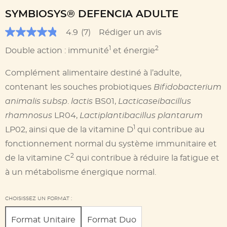
SYMBIOSYS® DEFENCIA ADULTE
4.9
(7)
Rédiger un avis
4.9
out
1
2
Double action : immunité
et énergie
of
5
stars,
Complément alimentaire destiné à l’adulte,
average
rating
contenant les souches probiotiques
Bifidobacterium
value.
Read
animalis subsp
.
lactis
BS01,
Lacticaseibacillus
7
rhamnosus
LR04,
Lactiplantibacillus plantarum
Reviews.
Lien
1
LP02, ainsi que de la vitamine D
qui contribue au
sur
la
fonctionnement normal du système immunitaire et
même
2
page.
de la vitamine C
qui contribue à réduire la fatigue et
à un métabolisme énergique normal.
CHOISISSEZ UN FORMAT :
Format Unitaire
Format Duo