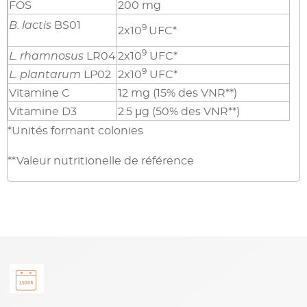
FOS
200 mg
B. lactis
BS01
9
2x10
UFC*
9
L. rhamnosus
LR04
2x10
UFC*
9
L. plantarum
LP02
2x10
UFC*
Vitamine C
12 mg (15% des VNR**)
Vitamine D3
2.5 μg (50% des VNR**)
*Unités formant colonies
**Valeur nutritionelle de référence