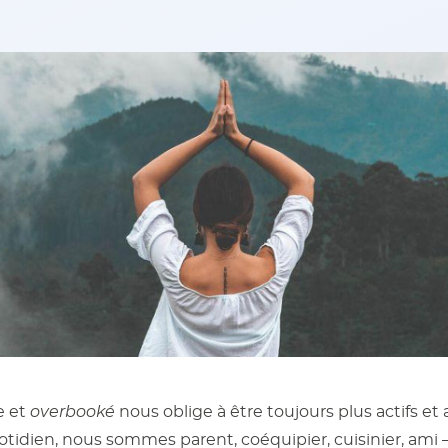
e et
overbooké
nous oblige à être toujours plus actifs et
otidien, nous sommes parent, coéquipier, cuisinier, ami