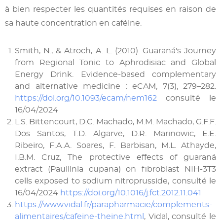
à bien respecter les quantités requises en raison de
sa haute concentration en caféine.
Smith, N., & Atroch, A. L. (2010). Guaraná's Journey
from Regional Tonic to Aphrodisiac and Global
Energy Drink. Evidence-based complementary
and alternative medicine : eCAM, 7(3), 279–282.
https://doi.org/10.1093/ecam/nem162
consulté le
16/04/2024
L.S. Bittencourt, D.C. Machado, M.M. Machado, G.F.F.
Dos Santos, T.D. Algarve, D.R. Marinowic, E.E.
Ribeiro, F.A.A. Soares, F. Barbisan, M.L. Athayde,
I.B.M. Cruz, The protective effects of guaraná
extract (Paullinia cupana) on fibroblast NIH-3T3
cells exposed to sodium nitroprusside, consulté le
16/04/2024
https://doi.org/10.1016/j.fct.2012.11.041
https://www.vidal.fr/parapharmacie/complements-
alimentaires/cafeine-theine.html
, Vidal, consulté le