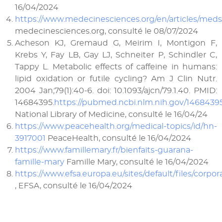
16/04/2024
https://www.medecinesciences.org/en/articles/med
medecinesciences.org, consulté le 08/07/2024
Acheson KJ, Gremaud G, Meirim I, Montigon F,
Krebs Y, Fay LB, Gay LJ, Schneiter P, Schindler C,
Tappy L. Metabolic effects of caffeine in humans:
lipid oxidation or futile cycling? Am J Clin Nutr.
2004 Jan;79(1):40-6. doi: 10.1093/ajcn/79.1.40. PMID:
14684395.
https://pubmed.ncbi.nlm.nih.gov/14684395
National Library of Medicine, consulté le 16/04/24
https://www.peacehealth.org/medical-topics/id/hn-
3917001
PeaceHealth, consulté le 16/04/2024
https://www.famillemary.fr/bienfaits-guarana-
famille-mary
Famille Mary, consulté le 16/04/2024
https://www.efsa.europa.eu/sites/default/files/corpor
, EFSA, consulté le 16/04/2024