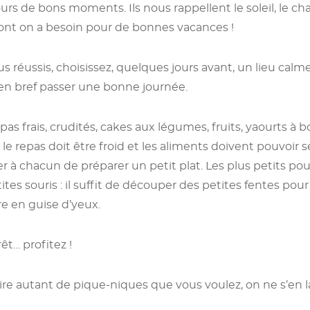
rs de bons moments. Ils nous rappellent le soleil, le cha
 dont on a besoin pour de bonnes vacances !
 réussis, choisissez, quelques jours avant, un lieu calm
 en bref passer une bonne journée.
as frais, crudités, cakes aux légumes, fruits, yaourts à bo
 : le repas doit être froid et les aliments doivent pouvoir
 à chacun de préparer un petit plat. Les plus petits p
tes souris : il suffit de découper des petites fentes pour l
re en guise d’yeux.
êt… profitez !
re autant de pique-niques que vous voulez, on ne s’en l